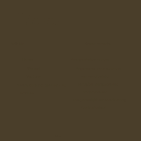
Lieves
Snelle links
Algemene voorwaarden
Home
Veelgestelde vragen
Winkel
Algemene voorwaarden
Verzendbeleid
Verhaal
Terugbetalingsbeleid
Neem contact met ons op
Privacybeleid
Locaties
Toegankelijkheidsverklaring
Cookiebeleid
Adres