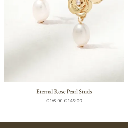
Eternal Rose Pearl Studs
P
Normale prijs
Verkoopprijs
€ 149,00
€ 169,00