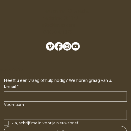
Haverstraat 23 Utrecht,
Nederland 3511NA
info@lieves.com
KVK 70471029
NEEM CONTACT OP
Heeft u een vraag of hulp nodig? We horen graag van u.
E-mail
*
Voornaam
Ja, schrijf me in voor je nieuwsbrief.