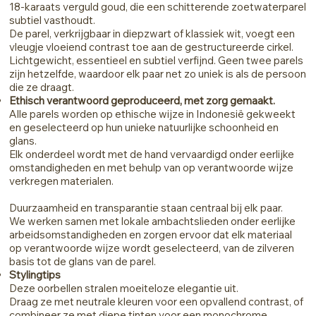
18-karaats verguld goud, die een schitterende zoetwaterparel
subtiel vasthoudt.
De parel, verkrijgbaar in diepzwart of klassiek wit, voegt een
vleugje vloeiend contrast toe aan de gestructureerde cirkel.
Lichtgewicht, essentieel en subtiel verfijnd. Geen twee parels
zijn hetzelfde, waardoor elk paar net zo uniek is als de persoon
die ze draagt.
Ethisch verantwoord geproduceerd, met zorg gemaakt.
Alle parels worden op ethische wijze in Indonesië gekweekt
en geselecteerd op hun unieke natuurlijke schoonheid en
glans.
Elk onderdeel wordt met de hand vervaardigd onder eerlijke
omstandigheden en met behulp van op verantwoorde wijze
verkregen materialen.
Duurzaamheid en transparantie staan centraal bij elk paar.
We werken samen met lokale ambachtslieden onder eerlijke
arbeidsomstandigheden en zorgen ervoor dat elk materiaal
op verantwoorde wijze wordt geselecteerd, van de zilveren
basis tot de glans van de parel.
Stylingtips
Deze oorbellen stralen moeiteloze elegantie uit.
Draag ze met neutrale kleuren voor een opvallend contrast, of
combineer ze met diepe tinten voor een monochrome,